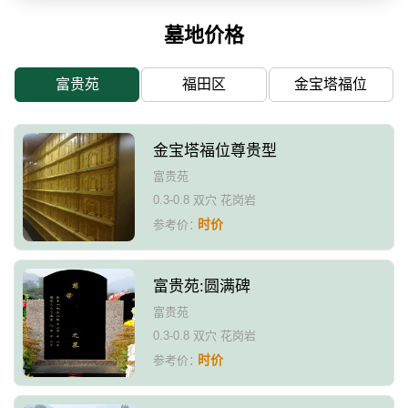
墓地价格
富贵苑
福田区
金宝塔福位
金宝塔福位尊贵型
富贵苑
0.3-0.8 双穴 花岗岩
时价
参考价：
富贵苑:圆满碑
富贵苑
0.3-0.8 双穴 花岗岩
时价
参考价：