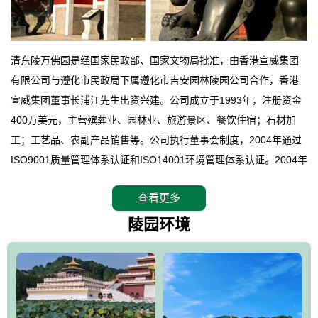
清东陵万佛园是经国家民政部、国家文物局批准，由香港宣威集团
有限公司与遵化市民政局下属遵化市吉安园林陵园公司合作，香港
宣威集团董事长浦江先生出资兴建。公司成立于1993年，注册资金
400万美元，主营殡葬业、园林业、旅游景区、餐饮住宿；石材加
工；工艺品、农副产品销售等。公司执行董事会制度，2004年通过
ISO9001质量管理体系认证和ISO14001环境管理体系认证。2004年
12月，万佛园被国家旅游局评定为国家4A级旅游区，是国内第一家
查看更多
拥有4A级旅游区头衔的花园式陵园，园内建有四星级酒店一座。
万佛园位于遵化市境内，座落在世界文化遗产清东陵地形墙内，地
陵园环境
形绝佳，地理位置优越，交通便利。公司以“建设全国顶级人生后花
园、打造佛教精品旅游圣地”为目标，以海外归侨、国内外知名人士
的墓地安葬、祭祀吊亡并结合旅游参观构成其主要使用功能；以苍
郁绚丽、优雅宜人的园林景观构成其外部形象。通过墓园建设与造