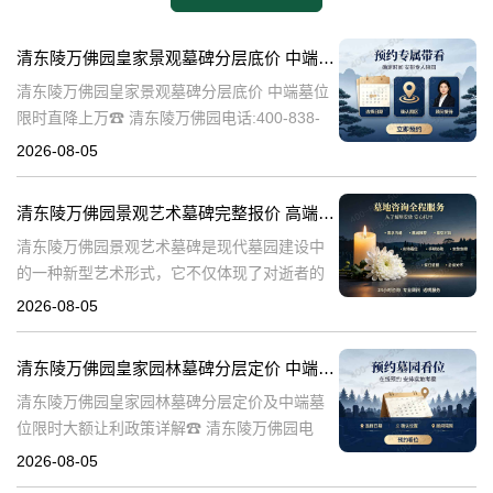
清东陵万佛园皇家景观墓碑分层底价 中端墓位限时直降上万
清东陵万佛园皇家景观墓碑分层底价 中端墓位
限时直降上万☎ 清东陵万佛园电话:400-838-
5063清东陵万佛园，作为中国历史上著名的皇
2026-08-05
家陵寝之一，不仅承载着丰富的历史文化遗
产，也成为了现代人们选择
清东陵万佛园景观艺术墓碑完整报价 高端墓型大额直降活动详解
清东陵万佛园景观艺术墓碑是现代墓园建设中
的一种新型艺术形式，它不仅体现了对逝者的
尊重和缅怀，更是一种文化艺术的传承。本文
2026-08-05
将详细介绍清东陵万佛园景观艺术墓碑的完整
报价以及高端墓型大额直降活动的相关内容，
清东陵万佛园皇家园林墓碑分层定价 中端墓位限时大额让利政策详解
清东陵万佛园皇家园林墓碑分层定价及中端墓
位限时大额让利政策详解☎ 清东陵万佛园电
话:400-838-5063清东陵万佛园，作为中国历史
2026-08-05
上著名的皇家陵寝之一，承载着丰富的历史文