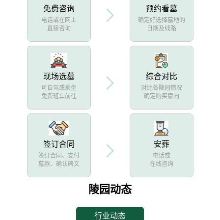
免费咨询
预约看墓
电话或在网上
确定好选择墓地的
直接咨询
日期及线路
现场选墓
综合对比
可自驾或乘坐
对比各陵园情况
免费班车前往
确定购买意向
签订合同
安葬
签订合同、支付
电话或
墓款、确认碑文
在线咨询
陵园动态
行业动态