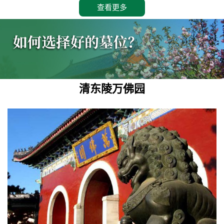
查看更多
清东陵万佛园