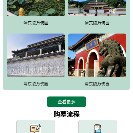
园手法相结合的默契操作，建成一处特色鲜明、服务周全、环境优
美、民族风格突出，与周边文物古迹交相呼应的极具吸引力的花园
式园林。
清东陵万佛园
清东陵万佛园
万佛园工程一期占地448亩，目前完成投资近12亿元人民币，园区采
用全仿古式建筑，寻求与世界文化遗产地清东陵的和谐统一，在园
区建设中寻求陵园建设与景区建设的有机融合，充分发挥独一无二
的地形优势，打造现代艺术园林，建设旅游景观、寺庙、酒店等综
合服务设施，服务于陵园经营，使企业的多元化经营项目相互依
托、相互促进，园区绿化覆盖率达90%。
设计建造各种墓地墓位3万个；主体建筑金宝塔，墓位容量8万个，
能适应不同消费阶层的需求，为客户提供墓碑设计制作服务、特色
清东陵万佛园
清东陵万佛园
落葬服务、代客祭扫服务、网上祭扫服务、祭奠商品服务等全方位
的一条龙服务。
查看更多
购墓流程