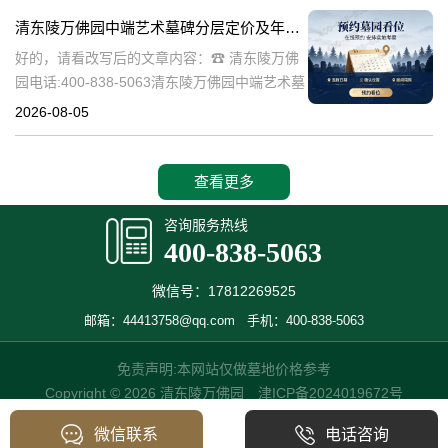
化和宗教意义。近年来，随
清东陵万佛园中端艺术墓碑分层定价及年度代祭服务限时赠送详解与选购指南
好的，请看改写后的文章内容：☎ 清东陵万佛
园电话:400-838-5063清东陵万佛园中端艺术墓
碑：分层定价与年度代祭服务详解及选购指南
2026-08-05
清东陵万佛园，作为中国历史底蕴深厚的皇家
陵园，不仅承载着丰富
查看更多
咨询服务热线
400-838-5063
微信号：17812269525
邮箱：44413758@qq.com
手机：400-838-5063
免责声明:本网站仅做墓地价格参考
Copyright © 2026 清东陵万佛园
津ICP备2024019672号
微信联系
电话咨询