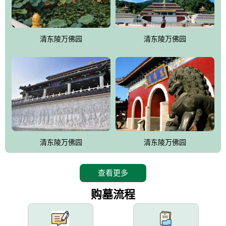
园手法相结合的默契操作，建成一处特色鲜明、服务周全、环境优
美、民族风格突出，与周边文物古迹交相呼应的极具吸引力的花园
式园林。
清东陵万佛园
清东陵万佛园
万佛园工程一期占地448亩，目前完成投资近12亿元人民币，园区采
用全仿古式建筑，寻求与世界文化遗产地清东陵的和谐统一，在园
区建设中寻求陵园建设与景区建设的有机融合，充分发挥独一无二
的地形优势，打造现代艺术园林，建设旅游景观、寺庙、酒店等综
合服务设施，服务于陵园经营，使企业的多元化经营项目相互依
托、相互促进，园区绿化覆盖率达90%。
设计建造各种墓地墓位3万个；主体建筑金宝塔，墓位容量8万个，
能适应不同消费阶层的需求，为客户提供墓碑设计制作服务、特色
清东陵万佛园
清东陵万佛园
落葬服务、代客祭扫服务、网上祭扫服务、祭奠商品服务等全方位
的一条龙服务。
查看更多
购墓流程