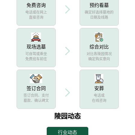
免费咨询
预约看墓
电话或在网上
确定好选择墓地的
直接咨询
日期及线路
现场选墓
综合对比
可自驾或乘坐
对比各陵园情况
免费班车前往
确定购买意向
签订合同
安葬
签订合同、支付
电话或
墓款、确认碑文
在线咨询
陵园动态
行业动态