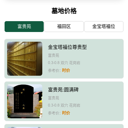
墓地价格
富贵苑
福田区
金宝塔福位
金宝塔福位尊贵型
富贵苑
0.3-0.8 双穴 花岗岩
时价
参考价：
富贵苑:圆满碑
富贵苑
0.3-0.8 双穴 花岗岩
时价
参考价：