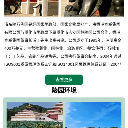
清东陵万佛园是经国家民政部、国家文物局批准，由香港宣威集团
有限公司与遵化市民政局下属遵化市吉安园林陵园公司合作，香港
宣威集团董事长浦江先生出资兴建。公司成立于1993年，注册资金
400万美元，主营殡葬业、园林业、旅游景区、餐饮住宿；石材加
工；工艺品、农副产品销售等。公司执行董事会制度，2004年通过
ISO9001质量管理体系认证和ISO14001环境管理体系认证。2004年
12月，万佛园被国家旅游局评定为国家4A级旅游区，是国内第一家
查看更多
拥有4A级旅游区头衔的花园式陵园，园内建有四星级酒店一座。
万佛园位于遵化市境内，座落在世界文化遗产清东陵地形墙内，地
陵园环境
形绝佳，地理位置优越，交通便利。公司以“建设全国顶级人生后花
园、打造佛教精品旅游圣地”为目标，以海外归侨、国内外知名人士
的墓地安葬、祭祀吊亡并结合旅游参观构成其主要使用功能；以苍
郁绚丽、优雅宜人的园林景观构成其外部形象。通过墓园建设与造