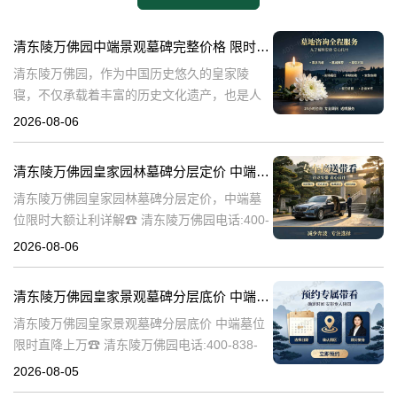
清东陵万佛园中端景观墓碑完整价格 限时减免多年管理费详解
清东陵万佛园，作为中国历史悠久的皇家陵
寝，不仅承载着丰富的历史文化遗产，也是人
们缅怀先人、寄托哀思的重要场所。近年来，
2026-08-06
随着人们对墓地景观要求的提升，中端景观墓
碑逐渐成为了一种流行趋势。本文将详细介绍
清东陵万佛园皇家园林墓碑分层定价 中端墓位限时大额让利详解
清
清东陵万佛园皇家园林墓碑分层定价，中端墓
位限时大额让利详解☎ 清东陵万佛园电话:400-
838-5063清东陵万佛园，作为中国历史上著名
2026-08-06
的皇家陵园之一，承载着丰富的历史文化和独
特的园林艺术。近年来，
清东陵万佛园皇家景观墓碑分层底价 中端墓位限时直降上万
清东陵万佛园皇家景观墓碑分层底价 中端墓位
限时直降上万☎ 清东陵万佛园电话:400-838-
5063清东陵万佛园，作为中国历史上著名的皇
2026-08-05
家陵寝之一，不仅承载着丰富的历史文化遗