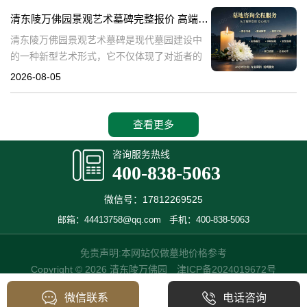
产，也成为了现代人们选择
清东陵万佛园景观艺术墓碑完整报价 高端墓型大额直降活动详解
清东陵万佛园景观艺术墓碑是现代墓园建设中
的一种新型艺术形式，它不仅体现了对逝者的
尊重和缅怀，更是一种文化艺术的传承。本文
2026-08-05
将详细介绍清东陵万佛园景观艺术墓碑的完整
报价以及高端墓型大额直降活动的相关内容，
查看更多
咨询服务热线
400-838-5063
微信号：17812269525
邮箱：44413758@qq.com
手机：400-838-5063
免责声明:本网站仅做墓地价格参考
Copyright © 2026 清东陵万佛园
津ICP备2024019672号
微信联系
电话咨询