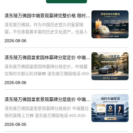
清东陵万佛园中端景观墓碑完整价格 限时减免多年管理费详解
清东陵万佛园，作为中国历史悠久的皇家陵
寝，不仅承载着丰富的历史文化遗产，也是人
们缅怀先人、寄托哀思的重要场所。近年来，
2026-08-06
随着人们对墓地景观要求的提升，中端景观墓
碑逐渐成为了一种流行趋势。本文将详细介绍
清东陵万佛园皇家园林墓碑分层定价 中端墓位限时大额让利详解
清
清东陵万佛园皇家园林墓碑分层定价，中端墓
位限时大额让利详解☎ 清东陵万佛园电话:400-
838-5063清东陵万佛园，作为中国历史上著名
2026-08-06
的皇家陵园之一，承载着丰富的历史文化和独
特的园林艺术。近年来，
清东陵万佛园皇家景观墓碑分层底价 中端墓位限时直降上万
清东陵万佛园皇家景观墓碑分层底价 中端墓位
限时直降上万☎ 清东陵万佛园电话:400-838-
5063清东陵万佛园，作为中国历史上著名的皇
2026-08-05
家陵寝之一，不仅承载着丰富的历史文化遗