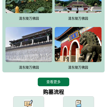
园手法相结合的默契操作，建成一处特色鲜明、服务周全、环境优
美、民族风格突出，与周边文物古迹交相呼应的极具吸引力的花园
式园林。
清东陵万佛园
清东陵万佛园
万佛园工程一期占地448亩，目前完成投资近12亿元人民币，园区采
用全仿古式建筑，寻求与世界文化遗产地清东陵的和谐统一，在园
区建设中寻求陵园建设与景区建设的有机融合，充分发挥独一无二
的地形优势，打造现代艺术园林，建设旅游景观、寺庙、酒店等综
合服务设施，服务于陵园经营，使企业的多元化经营项目相互依
托、相互促进，园区绿化覆盖率达90%。
设计建造各种墓地墓位3万个；主体建筑金宝塔，墓位容量8万个，
能适应不同消费阶层的需求，为客户提供墓碑设计制作服务、特色
清东陵万佛园
清东陵万佛园
落葬服务、代客祭扫服务、网上祭扫服务、祭奠商品服务等全方位
的一条龙服务。
查看更多
购墓流程