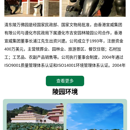
清东陵万佛园是经国家民政部、国家文物局批准，由香港宣威集团
有限公司与遵化市民政局下属遵化市吉安园林陵园公司合作，香港
宣威集团董事长浦江先生出资兴建。公司成立于1993年，注册资金
400万美元，主营殡葬业、园林业、旅游景区、餐饮住宿；石材加
工；工艺品、农副产品销售等。公司执行董事会制度，2004年通过
ISO9001质量管理体系认证和ISO14001环境管理体系认证。2004年
12月，万佛园被国家旅游局评定为国家4A级旅游区，是国内第一家
查看更多
拥有4A级旅游区头衔的花园式陵园，园内建有四星级酒店一座。
万佛园位于遵化市境内，座落在世界文化遗产清东陵地形墙内，地
陵园环境
形绝佳，地理位置优越，交通便利。公司以“建设全国顶级人生后花
园、打造佛教精品旅游圣地”为目标，以海外归侨、国内外知名人士
的墓地安葬、祭祀吊亡并结合旅游参观构成其主要使用功能；以苍
郁绚丽、优雅宜人的园林景观构成其外部形象。通过墓园建设与造