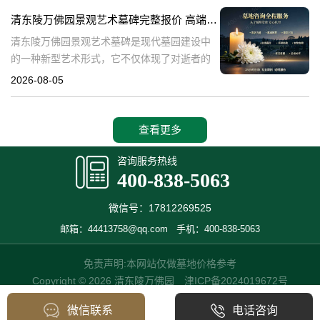
产，也成为了现代人们选择
清东陵万佛园景观艺术墓碑完整报价 高端墓型大额直降活动详解
清东陵万佛园景观艺术墓碑是现代墓园建设中
的一种新型艺术形式，它不仅体现了对逝者的
尊重和缅怀，更是一种文化艺术的传承。本文
2026-08-05
将详细介绍清东陵万佛园景观艺术墓碑的完整
报价以及高端墓型大额直降活动的相关内容，
查看更多
咨询服务热线
400-838-5063
微信号：17812269525
邮箱：44413758@qq.com
手机：400-838-5063
免责声明:本网站仅做墓地价格参考
Copyright © 2026 清东陵万佛园
津ICP备2024019672号
微信联系
电话咨询