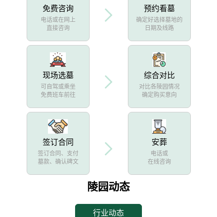
免费咨询
预约看墓
电话或在网上
确定好选择墓地的
直接咨询
日期及线路
现场选墓
综合对比
可自驾或乘坐
对比各陵园情况
免费班车前往
确定购买意向
签订合同
安葬
签订合同、支付
电话或
墓款、确认碑文
在线咨询
陵园动态
行业动态