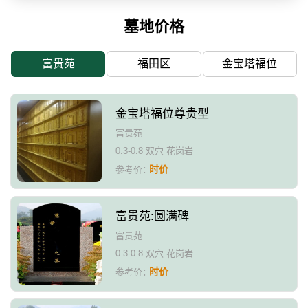
墓地价格
富贵苑
福田区
金宝塔福位
金宝塔福位尊贵型
富贵苑
0.3-0.8 双穴 花岗岩
时价
参考价：
富贵苑:圆满碑
富贵苑
0.3-0.8 双穴 花岗岩
时价
参考价：