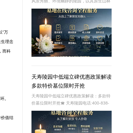
风景秀丽、环境幽静的陵园，以其原生山林
和绿色生态的理念著称。在这里，山清水
秀，空气清新，为逝者提供了一个宁静而神
圣的安息之地。佛山陵园推出的树葬墓碑梯
度价格和绿植
以“万
往生理念
，而科
天寿陵园中低端立碑优惠政策解读
多款特价墓位限时开抢
天寿陵园中低端立碑优惠政策解读：多款特
循环。
价墓位限时开抢☎ 天寿陵园电话:400-838-
5063天寿陵园作为国内知名的陵园之一，一
直致力于为家属提供优质、便捷的殡葬服
学价值结
务。随着社会的发展和人们生活水平的