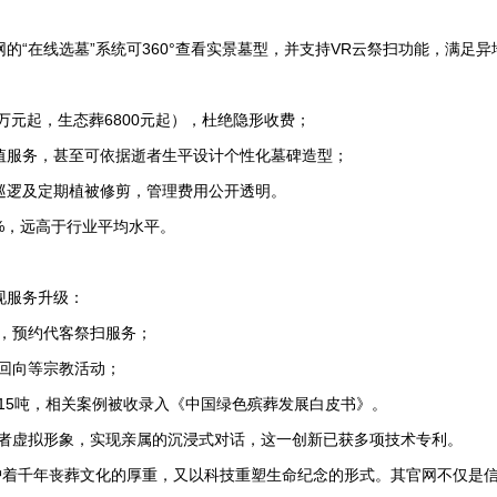
的“在线选墓”系统可360°查看实景墓型，并支持VR云祭扫功能，满足异
8万元起，生态葬6800元起），杜绝隐形收费；
增值服务，甚至可依据逝者生平设计个性化墓碑造型；
保巡逻及定期植被修剪，管理费用公开透明。
2%，远高于行业平均水平。
现服务升级：
段，预约代客祭扫服务；
德回向等宗教活动；
约15吨，相关案例被收录入《中国绿色殡葬发展白皮书》。
成逝者虚拟形象，实现亲属的沉浸式对话，这一创新已获多项技术专利。
护着千年丧葬文化的厚重，又以科技重塑生命纪念的形式。其官网不仅是