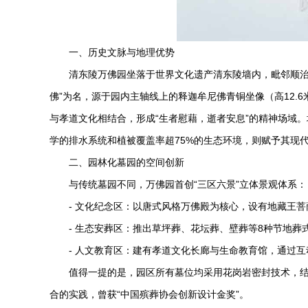
一、历史文脉与地理优势
清东陵万佛园
坐落于世界文化遗产清东陵墙内，毗邻顺治帝
佛”为名，源于园内主轴线上的释迦牟尼佛青铜坐像（高12.
与孝道文化相结合，形成“生者慰藉，逝者安息”的精神场域
学的排水系统和植被覆盖率超75%的生态环境，则赋予其现
二、园林化墓园的空间创新
与传统墓园不同，万佛园首创“三区六景”立体景观体系：
- 文化纪念区：以唐式风格万佛殿为核心，设有地藏王
- 生态安葬区：推出草坪葬、花坛葬、壁葬等8种节地葬
- 人文教育区：建有孝道文化长廊与生命教育馆，通过
值得一提的是，园区所有墓位均采用花岗岩密封技术，结
合的实践，曾获“中国殡葬协会创新设计金奖”。