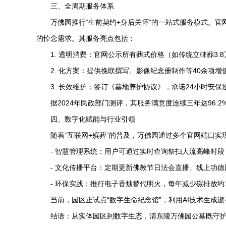
三、全周期服务体系
万佛园推行“生前契约+身后关怀”的一站式服务模式。官网
的悼念需求。其服务亮点包括：
1. 透明消费：官网公示所有葬式价格（如传统立碑葬3.
2. 化方案：提供挽联撰写、影像纪念册制作等40余项
3. 长效维护：签订《墓地养护协议》，承诺24小时安
据2024年民政部门测评，其服务满意度连续三年达96.
四、数字化赋能与行业引领
随着“互联网+殡葬”的普及，万佛园通过多个官网端口实
- 智慧管理系统：用户可通过实时查询祭扫人流高峰时
- 文化传播平台：定期更新佛教节日法会直播、线上功
- 环保实践：推行电子香烛替代明火，每年减少碳排放
当前，园区正试点“数字生命纪念馆”，利用AI技术生
结语：从实体园区到数字生态，
清东陵万佛园
公墓既守