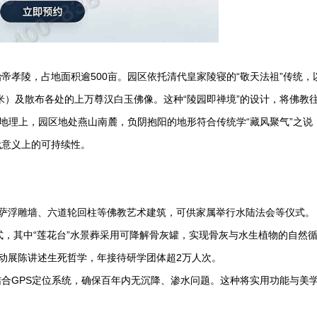
孝陵，占地面积逾500亩。园区依托清代皇家陵寝的“敬天法祖”传统，
6米）及散布各处的上万尊汉白玉佛像。这种“陵园即禅境”的设计，将佛教
。地理上，园区地处燕山南麓，负阴抱阳的地形符合传统学“藏风聚气”之说
代意义上的可持续性。
菩萨浮雕墙、六道轮回柱等佛教艺术建筑，可供家属举行水陆法会等仪式。
式，其中“莲花台”水景葬采用可降解骨灰罐，实现骨灰与水生植物的自然
互动展陈讲述生死哲学，年接待研学团体超2万人次。
合GPS定位系统，确保百年内无沉降、渗水问题。这种将实用功能与美