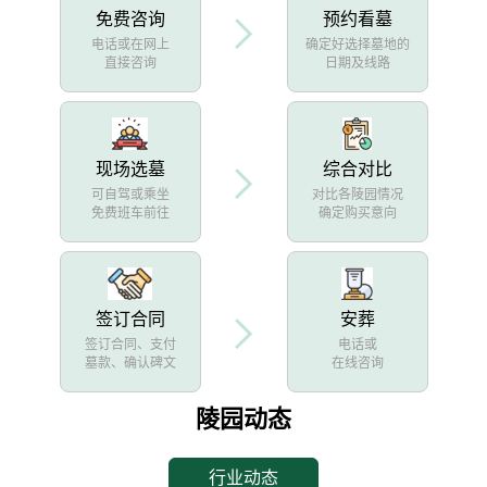
免费咨询
预约看墓
电话或在网上
确定好选择墓地的
直接咨询
日期及线路
现场选墓
综合对比
可自驾或乘坐
对比各陵园情况
免费班车前往
确定购买意向
签订合同
安葬
签订合同、支付
电话或
墓款、确认碑文
在线咨询
陵园动态
行业动态