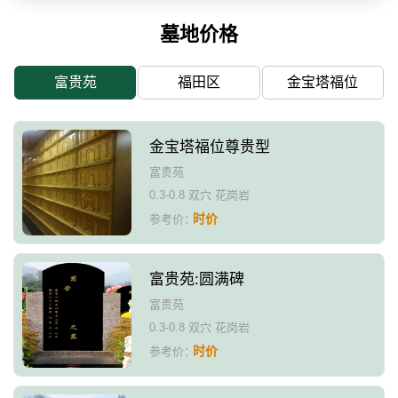
墓地价格
富贵苑
福田区
金宝塔福位
金宝塔福位尊贵型
富贵苑
0.3-0.8 双穴 花岗岩
时价
参考价：
富贵苑:圆满碑
富贵苑
0.3-0.8 双穴 花岗岩
时价
参考价：