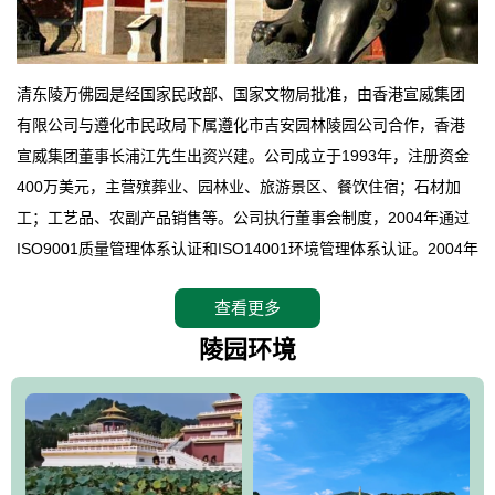
清东陵万佛园是经国家民政部、国家文物局批准，由香港宣威集团
有限公司与遵化市民政局下属遵化市吉安园林陵园公司合作，香港
宣威集团董事长浦江先生出资兴建。公司成立于1993年，注册资金
400万美元，主营殡葬业、园林业、旅游景区、餐饮住宿；石材加
工；工艺品、农副产品销售等。公司执行董事会制度，2004年通过
ISO9001质量管理体系认证和ISO14001环境管理体系认证。2004年
12月，万佛园被国家旅游局评定为国家4A级旅游区，是国内第一家
查看更多
拥有4A级旅游区头衔的花园式陵园，园内建有四星级酒店一座。
万佛园位于遵化市境内，座落在世界文化遗产清东陵地形墙内，地
陵园环境
形绝佳，地理位置优越，交通便利。公司以“建设全国顶级人生后花
园、打造佛教精品旅游圣地”为目标，以海外归侨、国内外知名人士
的墓地安葬、祭祀吊亡并结合旅游参观构成其主要使用功能；以苍
郁绚丽、优雅宜人的园林景观构成其外部形象。通过墓园建设与造