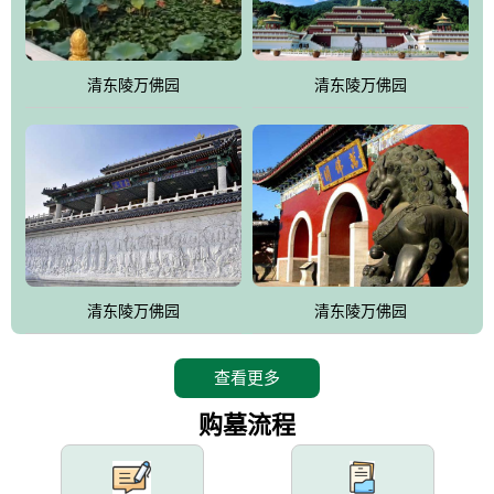
园手法相结合的默契操作，建成一处特色鲜明、服务周全、环境优
美、民族风格突出，与周边文物古迹交相呼应的极具吸引力的花园
式园林。
清东陵万佛园
清东陵万佛园
万佛园工程一期占地448亩，目前完成投资近12亿元人民币，园区采
用全仿古式建筑，寻求与世界文化遗产地清东陵的和谐统一，在园
区建设中寻求陵园建设与景区建设的有机融合，充分发挥独一无二
的地形优势，打造现代艺术园林，建设旅游景观、寺庙、酒店等综
合服务设施，服务于陵园经营，使企业的多元化经营项目相互依
托、相互促进，园区绿化覆盖率达90%。
设计建造各种墓地墓位3万个；主体建筑金宝塔，墓位容量8万个，
能适应不同消费阶层的需求，为客户提供墓碑设计制作服务、特色
清东陵万佛园
清东陵万佛园
落葬服务、代客祭扫服务、网上祭扫服务、祭奠商品服务等全方位
的一条龙服务。
查看更多
购墓流程