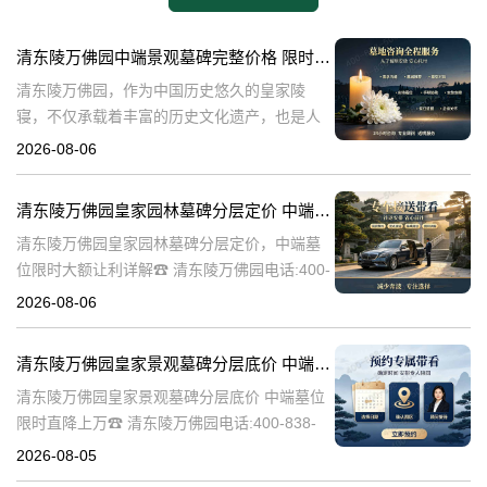
清东陵万佛园中端景观墓碑完整价格 限时减免多年管理费详解
清东陵万佛园，作为中国历史悠久的皇家陵
寝，不仅承载着丰富的历史文化遗产，也是人
们缅怀先人、寄托哀思的重要场所。近年来，
2026-08-06
随着人们对墓地景观要求的提升，中端景观墓
碑逐渐成为了一种流行趋势。本文将详细介绍
清东陵万佛园皇家园林墓碑分层定价 中端墓位限时大额让利详解
清
清东陵万佛园皇家园林墓碑分层定价，中端墓
位限时大额让利详解☎ 清东陵万佛园电话:400-
838-5063清东陵万佛园，作为中国历史上著名
2026-08-06
的皇家陵园之一，承载着丰富的历史文化和独
特的园林艺术。近年来，
清东陵万佛园皇家景观墓碑分层底价 中端墓位限时直降上万
清东陵万佛园皇家景观墓碑分层底价 中端墓位
限时直降上万☎ 清东陵万佛园电话:400-838-
5063清东陵万佛园，作为中国历史上著名的皇
2026-08-05
家陵寝之一，不仅承载着丰富的历史文化遗