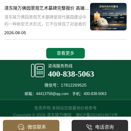
产，也成为了现代人们选择
清东陵万佛园景观艺术墓碑完整报价 高端墓型大额直降活动详解
清东陵万佛园景观艺术墓碑是现代墓园建设中
的一种新型艺术形式，它不仅体现了对逝者的
尊重和缅怀，更是一种文化艺术的传承。本文
2026-08-05
将详细介绍清东陵万佛园景观艺术墓碑的完整
报价以及高端墓型大额直降活动的相关内容，
查看更多
咨询服务热线
400-838-5063
微信号：17812269525
邮箱：44413758@qq.com
手机：400-838-5063
免责声明:本网站仅做墓地价格参考
Copyright © 2026 清东陵万佛园
津ICP备2024019672号
微信联系
电话咨询