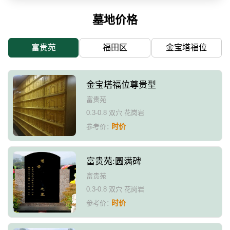
墓地价格
富贵苑
福田区
金宝塔福位
金宝塔福位尊贵型
富贵苑
0.3-0.8 双穴 花岗岩
时价
参考价：
富贵苑:圆满碑
富贵苑
0.3-0.8 双穴 花岗岩
时价
参考价：