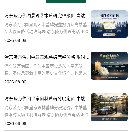
清东陵万佛园景观艺术墓碑完整报价 高端墓型大额直降活动详解
清东陵万佛园景观艺术墓碑完整报价及高端墓
型大额直降活动详解☎ 清东陵万佛园电话:400-
838-5063清东陵万佛园，作为中国历史悠久的
2026-08-08
陵寝之一，承载着丰富的文化底蕴和历史价
值。近年来，随着人们对身
清东陵万佛园中端景观墓碑完整价格 限时减免多年管理费详解
清东陵万佛园，作为中国历史悠久的皇家陵
寝，不仅承载着丰富的历史文化遗产，也是人
们缅怀先人、寄托哀思的重要场所。近年来，
2026-08-06
随着人们对墓地景观要求的提升，中端景观墓
碑逐渐成为了一种流行趋势。本文将详细介绍
清东陵万佛园皇家园林墓碑分层定价 中端墓位限时大额让利详解
清
清东陵万佛园皇家园林墓碑分层定价，中端墓
位限时大额让利详解☎ 清东陵万佛园电话:400-
838-5063清东陵万佛园，作为中国历史上著名
2026-08-06
的皇家陵园之一，承载着丰富的历史文化和独