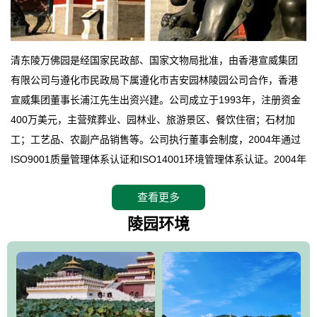
清东陵万佛园是经国家民政部、国家文物局批准，由香港宣威集团
有限公司与遵化市民政局下属遵化市吉安园林陵园公司合作，香港
宣威集团董事长浦江先生出资兴建。公司成立于1993年，注册资金
400万美元，主营殡葬业、园林业、旅游景区、餐饮住宿；石材加
工；工艺品、农副产品销售等。公司执行董事会制度，2004年通过
ISO9001质量管理体系认证和ISO14001环境管理体系认证。2004年
12月，万佛园被国家旅游局评定为国家4A级旅游区，是国内第一家
查看更多
拥有4A级旅游区头衔的花园式陵园，园内建有四星级酒店一座。
万佛园位于遵化市境内，座落在世界文化遗产清东陵地形墙内，地
陵园环境
形绝佳，地理位置优越，交通便利。公司以“建设全国顶级人生后花
园、打造佛教精品旅游圣地”为目标，以海外归侨、国内外知名人士
的墓地安葬、祭祀吊亡并结合旅游参观构成其主要使用功能；以苍
郁绚丽、优雅宜人的园林景观构成其外部形象。通过墓园建设与造