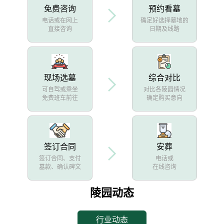
免费咨询
预约看墓
电话或在网上
确定好选择墓地的
直接咨询
日期及线路
现场选墓
综合对比
可自驾或乘坐
对比各陵园情况
免费班车前往
确定购买意向
签订合同
安葬
签订合同、支付
电话或
墓款、确认碑文
在线咨询
陵园动态
行业动态