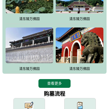
园手法相结合的默契操作，建成一处特色鲜明、服务周全、环境优
美、民族风格突出，与周边文物古迹交相呼应的极具吸引力的花园
式园林。
清东陵万佛园
清东陵万佛园
万佛园工程一期占地448亩，目前完成投资近12亿元人民币，园区采
用全仿古式建筑，寻求与世界文化遗产地清东陵的和谐统一，在园
区建设中寻求陵园建设与景区建设的有机融合，充分发挥独一无二
的地形优势，打造现代艺术园林，建设旅游景观、寺庙、酒店等综
合服务设施，服务于陵园经营，使企业的多元化经营项目相互依
托、相互促进，园区绿化覆盖率达90%。
设计建造各种墓地墓位3万个；主体建筑金宝塔，墓位容量8万个，
能适应不同消费阶层的需求，为客户提供墓碑设计制作服务、特色
清东陵万佛园
清东陵万佛园
落葬服务、代客祭扫服务、网上祭扫服务、祭奠商品服务等全方位
的一条龙服务。
查看更多
购墓流程