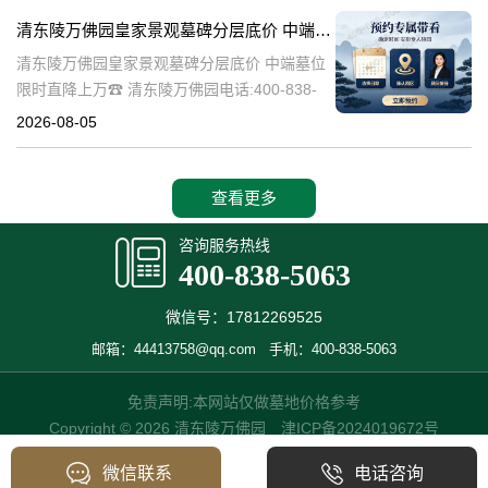
特的园林艺术。近年来，
清东陵万佛园皇家景观墓碑分层底价 中端墓位限时直降上万
清东陵万佛园皇家景观墓碑分层底价 中端墓位
限时直降上万☎ 清东陵万佛园电话:400-838-
5063清东陵万佛园，作为中国历史上著名的皇
2026-08-05
家陵寝之一，不仅承载着丰富的历史文化遗
产，也成为了现代人们选择
查看更多
咨询服务热线
400-838-5063
微信号：17812269525
邮箱：44413758@qq.com
手机：400-838-5063
免责声明:本网站仅做墓地价格参考
Copyright © 2026 清东陵万佛园
津ICP备2024019672号
微信联系
电话咨询