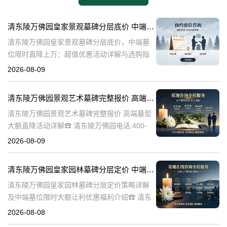
清东陵万佛园皇家景观墓碑分层底价 中端墓位限时直降上万：超值优惠活动详解与选购指南
清东陵万佛园皇家景观墓碑分层底价，中端墓
位限时直降上万：超值优惠活动详解与选购指
南☎ 清东陵万佛园电话:400-838-5063清东陵
2026-08-09
万佛园，作为中国历史上著名的皇家陵寝之
一，承载着深厚的历史文化底
清东陵万佛园景观艺术墓碑完整报价 高端墓型大额直降活动详解
清东陵万佛园景观艺术墓碑完整报价 高端墓型
大额直降活动详解☎ 清东陵万佛园电话:400-
838-5063清东陵万佛园，作为中国著名的皇家
2026-08-09
陵寝之一，不仅承载着丰富的历史文化遗产，
也是现代人们缅怀先人、
清东陵万佛园皇家园林墓碑分层定价 中端墓位限时大额让利详解及优惠福利
清东陵万佛园皇家园林墓碑分层定价策略详解
及中端墓位限时大额让利优惠福利介绍☎ 清东
陵万佛园电话:400-838-5063清东陵万佛园，作
2026-08-08
为中国皇家陵寝的重要代表，不仅承载着丰富