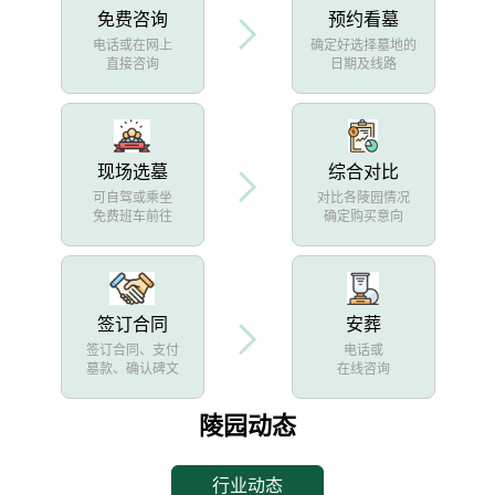
免费咨询
预约看墓
电话或在网上
确定好选择墓地的
直接咨询
日期及线路
现场选墓
综合对比
可自驾或乘坐
对比各陵园情况
免费班车前往
确定购买意向
签订合同
安葬
签订合同、支付
电话或
墓款、确认碑文
在线咨询
陵园动态
行业动态