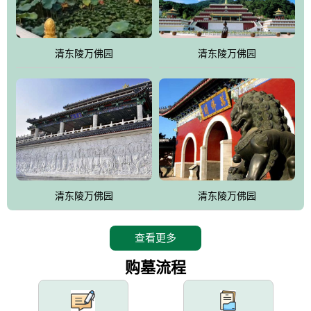
园手法相结合的默契操作，建成一处特色鲜明、服务周全、环境优
美、民族风格突出，与周边文物古迹交相呼应的极具吸引力的花园
式园林。
清东陵万佛园
清东陵万佛园
万佛园工程一期占地448亩，目前完成投资近12亿元人民币，园区采
用全仿古式建筑，寻求与世界文化遗产地清东陵的和谐统一，在园
区建设中寻求陵园建设与景区建设的有机融合，充分发挥独一无二
的地形优势，打造现代艺术园林，建设旅游景观、寺庙、酒店等综
合服务设施，服务于陵园经营，使企业的多元化经营项目相互依
托、相互促进，园区绿化覆盖率达90%。
设计建造各种墓地墓位3万个；主体建筑金宝塔，墓位容量8万个，
能适应不同消费阶层的需求，为客户提供墓碑设计制作服务、特色
清东陵万佛园
清东陵万佛园
落葬服务、代客祭扫服务、网上祭扫服务、祭奠商品服务等全方位
的一条龙服务。
查看更多
购墓流程