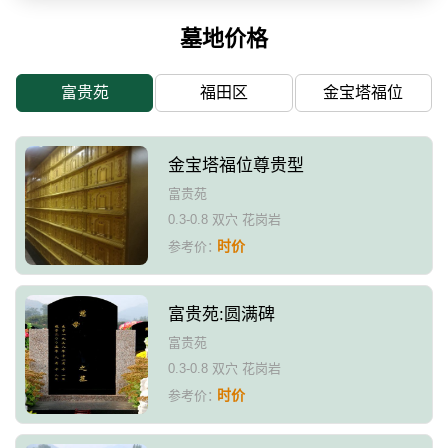
墓地价格
富贵苑
福田区
金宝塔福位
金宝塔福位尊贵型
富贵苑
0.3-0.8 双穴 花岗岩
时价
参考价：
富贵苑:圆满碑
富贵苑
0.3-0.8 双穴 花岗岩
时价
参考价：