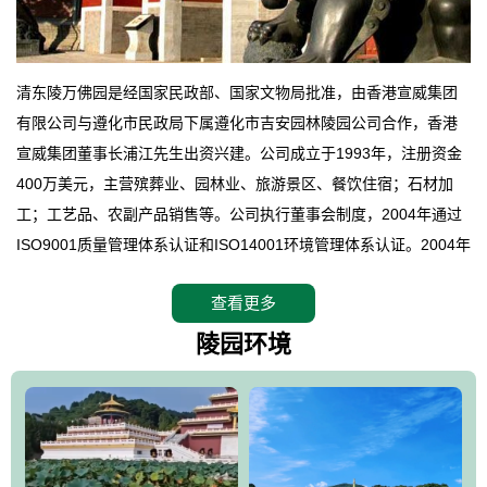
清东陵万佛园是经国家民政部、国家文物局批准，由香港宣威集团
有限公司与遵化市民政局下属遵化市吉安园林陵园公司合作，香港
宣威集团董事长浦江先生出资兴建。公司成立于1993年，注册资金
400万美元，主营殡葬业、园林业、旅游景区、餐饮住宿；石材加
工；工艺品、农副产品销售等。公司执行董事会制度，2004年通过
ISO9001质量管理体系认证和ISO14001环境管理体系认证。2004年
12月，万佛园被国家旅游局评定为国家4A级旅游区，是国内第一家
查看更多
拥有4A级旅游区头衔的花园式陵园，园内建有四星级酒店一座。
万佛园位于遵化市境内，座落在世界文化遗产清东陵地形墙内，地
陵园环境
形绝佳，地理位置优越，交通便利。公司以“建设全国顶级人生后花
园、打造佛教精品旅游圣地”为目标，以海外归侨、国内外知名人士
的墓地安葬、祭祀吊亡并结合旅游参观构成其主要使用功能；以苍
郁绚丽、优雅宜人的园林景观构成其外部形象。通过墓园建设与造