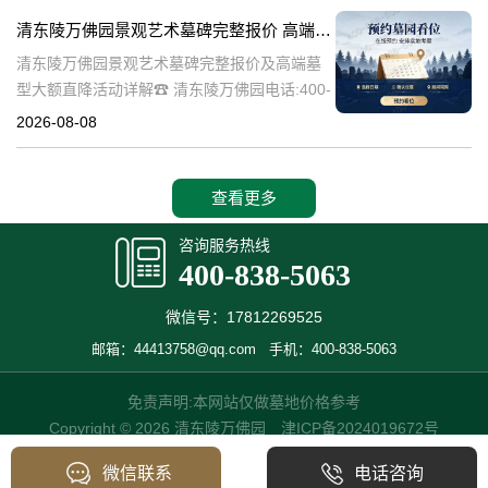
的历史文化价值，更是无
清东陵万佛园景观艺术墓碑完整报价 高端墓型大额直降活动详解
清东陵万佛园景观艺术墓碑完整报价及高端墓
型大额直降活动详解☎ 清东陵万佛园电话:400-
838-5063清东陵万佛园，作为中国历史悠久的
2026-08-08
陵寝之一，承载着丰富的文化底蕴和历史价
值。近年来，随着人们对身
查看更多
咨询服务热线
400-838-5063
微信号：17812269525
邮箱：44413758@qq.com
手机：400-838-5063
免责声明:本网站仅做墓地价格参考
Copyright © 2026 清东陵万佛园
津ICP备2024019672号
微信联系
电话咨询