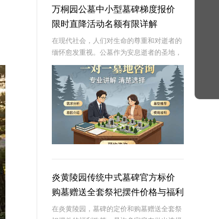
万桐园公墓中小型墓碑梯度报价
限时直降活动名额有限详解
在现代社会，人们对生命的尊重和对逝者的
缅怀愈发重视。公墓作为安息逝者的圣地，
其墓碑的选择不仅是对逝者的纪念，也是生
者情感的寄托。万桐园公墓作为一家知名的
大型公墓，一直致力于提供高品质、个性化
的墓碑服务
炎黄陵园传统中式墓碑官方标价
购墓赠送全套祭祀摆件价格与福利
深度解析
在炎黄陵园，墓碑的定价和购墓赠送全套祭