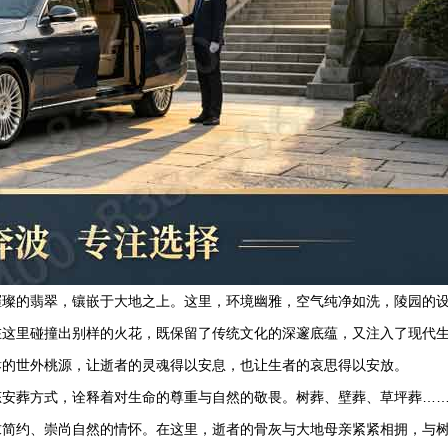
璀璨的翡翠，镶嵌于大地之上。这里，环境幽雅，空气纯净如洗，陵园的
在这里碰撞出别样的火花，既保留了传统文化的深邃底蕴，又注入了现代
嚣的世外桃源，让逝者的灵魂得以安息，也让生者的哀思得以安放。
态安葬方式，诠释着对生命的尊重与自然的敬畏。树葬、壁葬、草坪葬…
求简约、崇尚自然的情怀。在这里，逝者的骨灰与大地母亲紧紧相拥，与