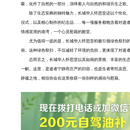
吸，化作了自然的一部分，演绎着人与自然的和谐共生之歌
除了生态安葬的独特魅力，长城
华人怀思堂
还以个性化
仪式，以及精心制作的纪念品……每一项服务都饱含着对逝
情感宣泄的港湾，一个心灵慰藉的殿堂。
尤为值得一提的是，长城
华人怀思堂
积极引领绿色祭扫
俗。这种绿色祭扫，不仅减轻了环境的负担，更体现了对逝
总而言之，长城
华人怀思堂
以其如画的景致、丰富的生
一帜。这里，是逝者宁静而庄严的归宿，也是生者寄托哀思
静谧之地，相信你会在这里收获一份别样的感动与慰藉。