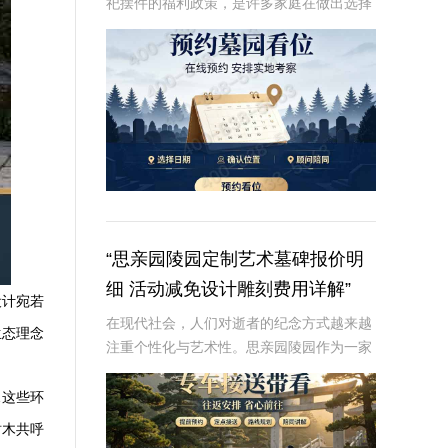
祀摆件的福利政策，是许多家庭在做出选择
时的重要考虑因素。本文将从专业角度深入
解析这些内容，为读者提供有价值、信息丰
富的信息。☎ 炎黄陵园电话:400-838-50
“思亲园陵园定制艺术墓碑报价明
细 活动减免设计雕刻费用详解”
设计宛若
在现代社会，人们对逝者的纪念方式越来越
生态理念
注重个性化与艺术性。思亲园陵园作为一家
专业的陵园服务提供商，推出了定制艺术墓
碑服务，以满足客户对逝者的特殊纪念需
…这些环
求。本文将详细介绍思亲园陵园定制艺术墓
树木共呼
碑的报价明细