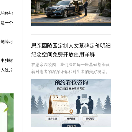
化的祭祀
更是一个
鞭炮等习
思亲园陵园定制人文墓碑定价明细
纪念空间免费开放使用详解
园中独树
在思亲园陵园，我们深知每一座墓碑都承载
踏入这片
着对逝者的深深怀念和对生者的美好祝愿。
因此，我们精心定制的人文墓碑不仅是对逝
者的永恒纪念，更是生者情感的寄托。本文
将详细介绍思亲园陵园定制人文墓碑的定价
明细以及纪