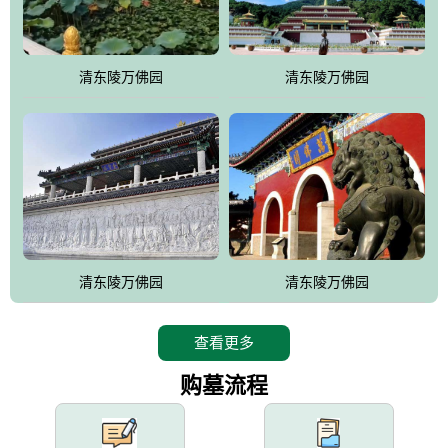
园手法相结合的默契操作，建成一处特色鲜明、服务周全、环境优
美、民族风格突出，与周边文物古迹交相呼应的极具吸引力的花园
式园林。
清东陵万佛园
清东陵万佛园
万佛园工程一期占地448亩，目前完成投资近12亿元人民币，园区采
用全仿古式建筑，寻求与世界文化遗产地清东陵的和谐统一，在园
区建设中寻求陵园建设与景区建设的有机融合，充分发挥独一无二
的地形优势，打造现代艺术园林，建设旅游景观、寺庙、酒店等综
合服务设施，服务于陵园经营，使企业的多元化经营项目相互依
托、相互促进，园区绿化覆盖率达90%。
设计建造各种墓地墓位3万个；主体建筑金宝塔，墓位容量8万个，
能适应不同消费阶层的需求，为客户提供墓碑设计制作服务、特色
清东陵万佛园
清东陵万佛园
落葬服务、代客祭扫服务、网上祭扫服务、祭奠商品服务等全方位
的一条龙服务。
查看更多
购墓流程