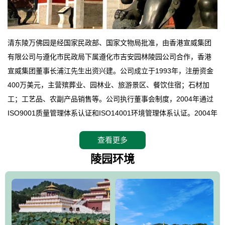
清东陵万佛园是经国家民政部、国家文物局批准，由香港宣威集团
有限公司与遵化市民政局下属遵化市吉安园林陵园公司合作，香港
宣威集团董事长浦江先生出资兴建。公司成立于1993年，注册资金
400万美元，主营殡葬业、园林业、旅游景区、餐饮住宿；石材加
工；工艺品、农副产品销售等。公司执行董事会制度，2004年通过
ISO9001质量管理体系认证和ISO14001环境管理体系认证。2004年
12月，万佛园被国家旅游局评定为国家4A级旅游区，是国内第一家
查看更多
拥有4A级旅游区头衔的花园式陵园，园内建有四星级酒店一座。
万佛园位于遵化市境内，座落在世界文化遗产清东陵地形墙内，地
陵园环境
形绝佳，地理位置优越，交通便利。公司以“建设全国顶级人生后花
园、打造佛教精品旅游圣地”为目标，以海外归侨、国内外知名人士
的墓地安葬、祭祀吊亡并结合旅游参观构成其主要使用功能；以苍
郁绚丽、优雅宜人的园林景观构成其外部形象。通过墓园建设与造