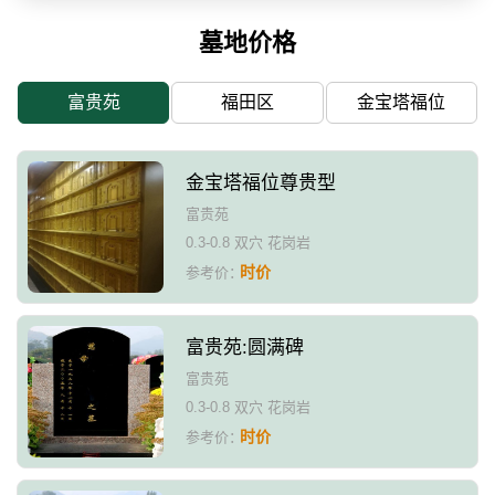
墓地价格
富贵苑
福田区
金宝塔福位
金宝塔福位尊贵型
富贵苑
0.3-0.8 双穴 花岗岩
时价
参考价：
富贵苑:圆满碑
富贵苑
0.3-0.8 双穴 花岗岩
时价
参考价：