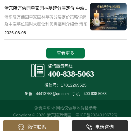
也是现代人们缅怀先人、
清东陵万佛园皇家园林墓碑分层定价 中端墓位限时大额让利详解及优惠福利
清东陵万佛园皇家园林墓碑分层定价策略详解
及中端墓位限时大额让利优惠福利介绍☎ 清东
陵万佛园电话:400-838-5063清东陵万佛园，作
2026-08-08
为中国皇家陵寝的重要代表，不仅承载着丰富
的历史文化价值，更是无
查看更多
咨询服务热线
400-838-5063
微信号：17812269525
邮箱：44413758@qq.com
手机：400-838-5063
免责声明:本网站仅做墓地价格参考
Copyright © 2026 清东陵万佛园
津ICP备2024019672号
微信联系
电话咨询