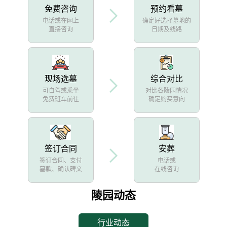
免费咨询
预约看墓
电话或在网上
确定好选择墓地的
直接咨询
日期及线路
现场选墓
综合对比
可自驾或乘坐
对比各陵园情况
免费班车前往
确定购买意向
签订合同
安葬
签订合同、支付
电话或
墓款、确认碑文
在线咨询
陵园动态
行业动态