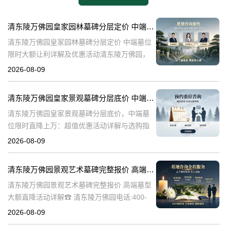
清东陵万佛园皇家园林墓碑分层定价 中端墓位限时大额让利详解及优惠活动
清东陵万佛园皇家园林墓碑分层定价 中端墓位
限时大额让利详解及优惠活动清东陵万佛园，
作为中国历史上著名的皇家陵园之一，承载着
2026-08-09
丰富的历史文化底蕴。近年来，随着人们对身
后事的重视程度不断提升，清东陵万佛园
清东陵万佛园皇家景观墓碑分层底价 中端墓位限时直降上万：超值优惠活动详解与选购指南
清东陵万佛园皇家景观墓碑分层底价，中端墓
位限时直降上万：超值优惠活动详解与选购指
南☎ 清东陵万佛园电话:400-838-5063清东陵
2026-08-09
万佛园，作为中国历史上著名的皇家陵寝之
一，承载着深厚的历史文化底
清东陵万佛园景观艺术墓碑完整报价 高端墓型大额直降活动详解
清东陵万佛园景观艺术墓碑完整报价 高端墓型
大额直降活动详解☎ 清东陵万佛园电话:400-
838-5063清东陵万佛园，作为中国著名的皇家
2026-08-09
陵寝之一，不仅承载着丰富的历史文化遗产，