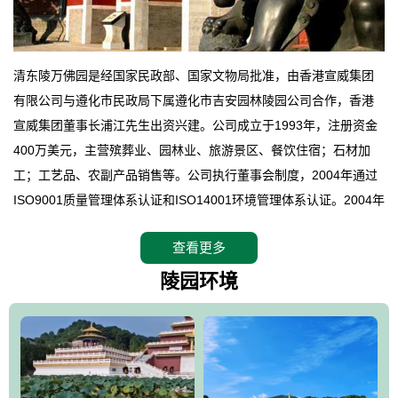
清东陵万佛园是经国家民政部、国家文物局批准，由香港宣威集团
有限公司与遵化市民政局下属遵化市吉安园林陵园公司合作，香港
宣威集团董事长浦江先生出资兴建。公司成立于1993年，注册资金
400万美元，主营殡葬业、园林业、旅游景区、餐饮住宿；石材加
工；工艺品、农副产品销售等。公司执行董事会制度，2004年通过
ISO9001质量管理体系认证和ISO14001环境管理体系认证。2004年
12月，万佛园被国家旅游局评定为国家4A级旅游区，是国内第一家
查看更多
拥有4A级旅游区头衔的花园式陵园，园内建有四星级酒店一座。
万佛园位于遵化市境内，座落在世界文化遗产清东陵地形墙内，地
陵园环境
形绝佳，地理位置优越，交通便利。公司以“建设全国顶级人生后花
园、打造佛教精品旅游圣地”为目标，以海外归侨、国内外知名人士
的墓地安葬、祭祀吊亡并结合旅游参观构成其主要使用功能；以苍
郁绚丽、优雅宜人的园林景观构成其外部形象。通过墓园建设与造