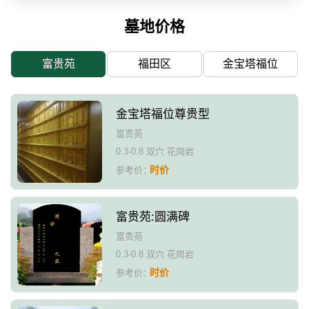
墓地价格
富贵苑
福田区
金宝塔福位
金宝塔福位尊贵型
富贵苑
0.3-0.8 双穴 花岗岩
时价
参考价：
富贵苑:圆满碑
富贵苑
0.3-0.8 双穴 花岗岩
时价
参考价：