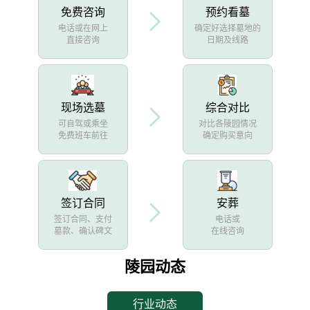
免费咨询
预约看墓
电话或在网上
确定好选择墓地的
直接咨询
日期及线路
现场选墓
综合对比
可自驾或乘坐
对比各陵园情况
免费班车前往
确定购买意向
签订合同
安葬
签订合同、支付
电话或
墓款、确认碑文
在线咨询
陵园动态
行业动态