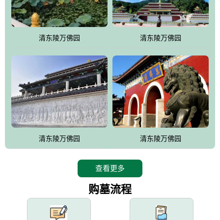
园手法相结合的默契操作，建成一处特色鲜明、服务周全、环境优
美、民族风格突出，与周边文物古迹交相呼应的极具吸引力的花园
式园林。
清东陵万佛园
清东陵万佛园
万佛园工程一期占地448亩，目前完成投资近12亿元人民币，园区采
用全仿古式建筑，寻求与世界文化遗产地清东陵的和谐统一，在园
区建设中寻求陵园建设与景区建设的有机融合，充分发挥独一无二
的地形优势，打造现代艺术园林，建设旅游景观、寺庙、酒店等综
合服务设施，服务于陵园经营，使企业的多元化经营项目相互依
托、相互促进，园区绿化覆盖率达90%。
设计建造各种墓地墓位3万个；主体建筑金宝塔，墓位容量8万个，
能适应不同消费阶层的需求，为客户提供墓碑设计制作服务、特色
清东陵万佛园
清东陵万佛园
落葬服务、代客祭扫服务、网上祭扫服务、祭奠商品服务等全方位
的一条龙服务。
查看更多
购墓流程