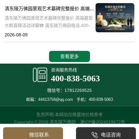
一，承载着深厚的历史文化底
清东陵万佛园景观艺术墓碑完整报价 高端墓型大额直降活动详解
清东陵万佛园景观艺术墓碑完整报价 高端墓型
大额直降活动详解☎ 清东陵万佛园电话:400-
838-5063清东陵万佛园，作为中国著名的皇家
2026-08-09
陵寝之一，不仅承载着丰富的历史文化遗产，
也是现代人们缅怀先人、
查看更多
咨询服务热线
400-838-5063
微信号：17812269525
邮箱：44413758@qq.com
手机：400-838-5063
免责声明:本网站仅做墓地价格参考
Copyright © 2026 清东陵万佛园
津ICP备2024019672号
微信联系
电话咨询