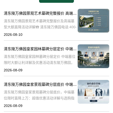
清东陵万佛园景观艺术墓碑完整报价 高端墓型大额直降活动详解
清东陵万佛园景观艺术墓碑完整报价及高端墓
型大额直降活动详解☎ 清东陵万佛园电话:400-
838-5063清东陵万佛园，作为中国历史上著名
2026-08-10
的皇家陵寝，不仅承载着丰富的历史文化底
蕴，更以其独特的景观艺术
清东陵万佛园皇家园林墓碑分层定价 中端墓位限时大额让利详解及优惠活动
清东陵万佛园皇家园林墓碑分层定价 中端墓位
限时大额让利详解及优惠活动清东陵万佛园，
作为中国历史上著名的皇家陵园之一，承载着
2026-08-09
丰富的历史文化底蕴。近年来，随着人们对身
后事的重视程度不断提升，清东陵万佛园
清东陵万佛园皇家景观墓碑分层底价 中端墓位限时直降上万：超值优惠活动详解与选购指南
清东陵万佛园皇家景观墓碑分层底价，中端墓
位限时直降上万：超值优惠活动详解与选购指
南☎ 清东陵万佛园电话:400-838-5063清东陵
2026-08-09
万佛园，作为中国历史上著名的皇家陵寝之