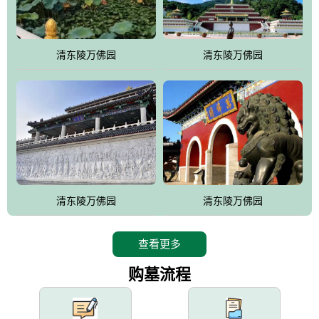
园手法相结合的默契操作，建成一处特色鲜明、服务周全、环境优
美、民族风格突出，与周边文物古迹交相呼应的极具吸引力的花园
式园林。
清东陵万佛园
清东陵万佛园
万佛园工程一期占地448亩，目前完成投资近12亿元人民币，园区采
用全仿古式建筑，寻求与世界文化遗产地清东陵的和谐统一，在园
区建设中寻求陵园建设与景区建设的有机融合，充分发挥独一无二
的地形优势，打造现代艺术园林，建设旅游景观、寺庙、酒店等综
合服务设施，服务于陵园经营，使企业的多元化经营项目相互依
托、相互促进，园区绿化覆盖率达90%。
设计建造各种墓地墓位3万个；主体建筑金宝塔，墓位容量8万个，
能适应不同消费阶层的需求，为客户提供墓碑设计制作服务、特色
清东陵万佛园
清东陵万佛园
落葬服务、代客祭扫服务、网上祭扫服务、祭奠商品服务等全方位
的一条龙服务。
查看更多
购墓流程