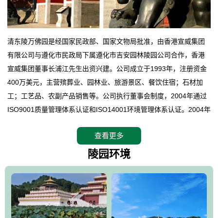
清东陵万佛园是经国家民政部、国家文物局批准，由香港宣威集团
有限公司与遵化市民政局下属遵化市吉安园林陵园公司合作，香港
宣威集团董事长浦江先生出资兴建。公司成立于1993年，注册资金
400万美元，主营殡葬业、园林业、旅游景区、餐饮住宿；石材加
工；工艺品、农副产品销售等。公司执行董事会制度，2004年通过
ISO9001质量管理体系认证和ISO14001环境管理体系认证。2004年
12月，万佛园被国家旅游局评定为国家4A级旅游区，是国内第一家
查看更多
拥有4A级旅游区头衔的花园式陵园，园内建有四星级酒店一座。
万佛园位于遵化市境内，座落在世界文化遗产清东陵地形墙内，地
陵园环境
形绝佳，地理位置优越，交通便利。公司以“建设全国顶级人生后花
园、打造佛教精品旅游圣地”为目标，以海外归侨、国内外知名人士
的墓地安葬、祭祀吊亡并结合旅游参观构成其主要使用功能；以苍
郁绚丽、优雅宜人的园林景观构成其外部形象。通过墓园建设与造