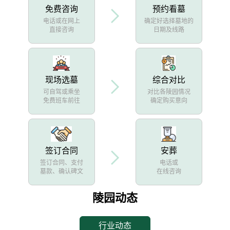
免费咨询
预约看墓
电话或在网上
确定好选择墓地的
直接咨询
日期及线路
现场选墓
综合对比
可自驾或乘坐
对比各陵园情况
免费班车前往
确定购买意向
签订合同
安葬
签订合同、支付
电话或
墓款、确认碑文
在线咨询
陵园动态
行业动态