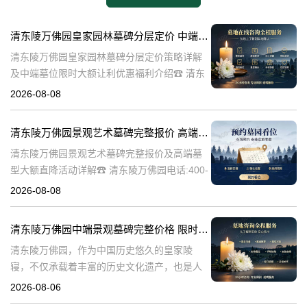
清东陵万佛园皇家园林墓碑分层定价 中端墓位限时大额让利详解及优惠福利
清东陵万佛园皇家园林墓碑分层定价策略详解
及中端墓位限时大额让利优惠福利介绍☎ 清东
陵万佛园电话:400-838-5063清东陵万佛园，作
2026-08-08
为中国皇家陵寝的重要代表，不仅承载着丰富
的历史文化价值，更是无
清东陵万佛园景观艺术墓碑完整报价 高端墓型大额直降活动详解
清东陵万佛园景观艺术墓碑完整报价及高端墓
型大额直降活动详解☎ 清东陵万佛园电话:400-
838-5063清东陵万佛园，作为中国历史悠久的
2026-08-08
陵寝之一，承载着丰富的文化底蕴和历史价
值。近年来，随着人们对身
清东陵万佛园中端景观墓碑完整价格 限时减免多年管理费详解
清东陵万佛园，作为中国历史悠久的皇家陵
寝，不仅承载着丰富的历史文化遗产，也是人
们缅怀先人、寄托哀思的重要场所。近年来，
2026-08-06
随着人们对墓地景观要求的提升，中端景观墓