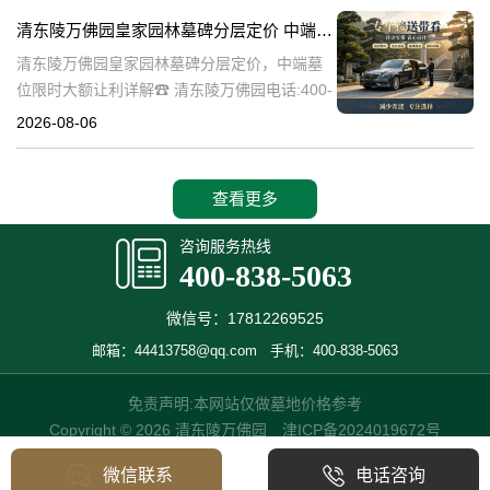
碑逐渐成为了一种流行趋势。本文将详细介绍
清东陵万佛园皇家园林墓碑分层定价 中端墓位限时大额让利详解
清
清东陵万佛园皇家园林墓碑分层定价，中端墓
位限时大额让利详解☎ 清东陵万佛园电话:400-
838-5063清东陵万佛园，作为中国历史上著名
2026-08-06
的皇家陵园之一，承载着丰富的历史文化和独
特的园林艺术。近年来，
查看更多
咨询服务热线
400-838-5063
微信号：17812269525
邮箱：44413758@qq.com
手机：400-838-5063
免责声明:本网站仅做墓地价格参考
Copyright © 2026 清东陵万佛园
津ICP备2024019672号
微信联系
电话咨询