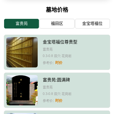
墓地价格
富贵苑
福田区
金宝塔福位
金宝塔福位尊贵型
富贵苑
0.3-0.8 双穴 花岗岩
时价
参考价：
富贵苑:圆满碑
富贵苑
0.3-0.8 双穴 花岗岩
时价
参考价：