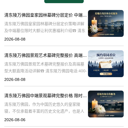
清东陵万佛园皇家园林墓碑分层定价 中端墓位限时大额让利详解及优惠福利
清东陵万佛园皇家园林墓碑分层定价策略详解
及中端墓位限时大额让利优惠福利介绍☎ 清东
陵万佛园电话:400-838-5063清东陵万佛园，作
2026-08-08
为中国皇家陵寝的重要代表，不仅承载着丰富
的历史文化价值，更是无
清东陵万佛园景观艺术墓碑完整报价 高端墓型大额直降活动详解
清东陵万佛园景观艺术墓碑完整报价及高端墓
型大额直降活动详解☎ 清东陵万佛园电话:400-
838-5063清东陵万佛园，作为中国历史悠久的
2026-08-08
陵寝之一，承载着丰富的文化底蕴和历史价
值。近年来，随着人们对身
清东陵万佛园中端景观墓碑完整价格 限时减免多年管理费详解
清东陵万佛园，作为中国历史悠久的皇家陵
寝，不仅承载着丰富的历史文化遗产，也是人
们缅怀先人、寄托哀思的重要场所。近年来，
2026-08-06
随着人们对墓地景观要求的提升，中端景观墓