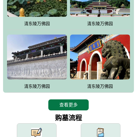
园手法相结合的默契操作，建成一处特色鲜明、服务周全、环境优
美、民族风格突出，与周边文物古迹交相呼应的极具吸引力的花园
式园林。
清东陵万佛园
清东陵万佛园
万佛园工程一期占地448亩，目前完成投资近12亿元人民币，园区采
用全仿古式建筑，寻求与世界文化遗产地清东陵的和谐统一，在园
区建设中寻求陵园建设与景区建设的有机融合，充分发挥独一无二
的地形优势，打造现代艺术园林，建设旅游景观、寺庙、酒店等综
合服务设施，服务于陵园经营，使企业的多元化经营项目相互依
托、相互促进，园区绿化覆盖率达90%。
设计建造各种墓地墓位3万个；主体建筑金宝塔，墓位容量8万个，
能适应不同消费阶层的需求，为客户提供墓碑设计制作服务、特色
清东陵万佛园
清东陵万佛园
落葬服务、代客祭扫服务、网上祭扫服务、祭奠商品服务等全方位
的一条龙服务。
查看更多
购墓流程