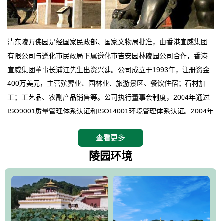
清东陵万佛园是经国家民政部、国家文物局批准，由香港宣威集团
有限公司与遵化市民政局下属遵化市吉安园林陵园公司合作，香港
宣威集团董事长浦江先生出资兴建。公司成立于1993年，注册资金
400万美元，主营殡葬业、园林业、旅游景区、餐饮住宿；石材加
工；工艺品、农副产品销售等。公司执行董事会制度，2004年通过
ISO9001质量管理体系认证和ISO14001环境管理体系认证。2004年
12月，万佛园被国家旅游局评定为国家4A级旅游区，是国内第一家
查看更多
拥有4A级旅游区头衔的花园式陵园，园内建有四星级酒店一座。
万佛园位于遵化市境内，座落在世界文化遗产清东陵地形墙内，地
陵园环境
形绝佳，地理位置优越，交通便利。公司以“建设全国顶级人生后花
园、打造佛教精品旅游圣地”为目标，以海外归侨、国内外知名人士
的墓地安葬、祭祀吊亡并结合旅游参观构成其主要使用功能；以苍
郁绚丽、优雅宜人的园林景观构成其外部形象。通过墓园建设与造