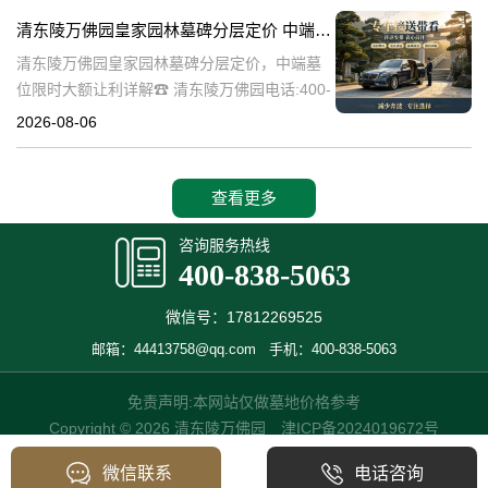
碑逐渐成为了一种流行趋势。本文将详细介绍
清东陵万佛园皇家园林墓碑分层定价 中端墓位限时大额让利详解
清
清东陵万佛园皇家园林墓碑分层定价，中端墓
位限时大额让利详解☎ 清东陵万佛园电话:400-
838-5063清东陵万佛园，作为中国历史上著名
2026-08-06
的皇家陵园之一，承载着丰富的历史文化和独
特的园林艺术。近年来，
查看更多
咨询服务热线
400-838-5063
微信号：17812269525
邮箱：44413758@qq.com
手机：400-838-5063
免责声明:本网站仅做墓地价格参考
Copyright © 2026 清东陵万佛园
津ICP备2024019672号
微信联系
电话咨询