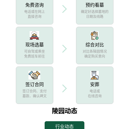
免费咨询
预约看墓
电话或在网上
确定好选择墓地的
直接咨询
日期及线路
现场选墓
综合对比
可自驾或乘坐
对比各陵园情况
免费班车前往
确定购买意向
签订合同
安葬
签订合同、支付
电话或
墓款、确认碑文
在线咨询
陵园动态
行业动态