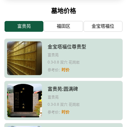
墓地价格
富贵苑
福田区
金宝塔福位
金宝塔福位尊贵型
富贵苑
0.3-0.8 双穴 花岗岩
时价
参考价：
富贵苑:圆满碑
富贵苑
0.3-0.8 双穴 花岗岩
时价
参考价：