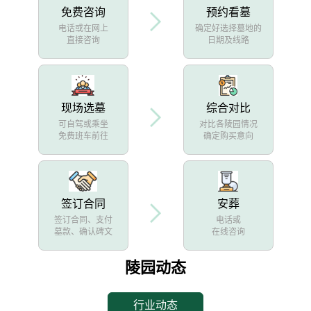
免费咨询
预约看墓
电话或在网上
确定好选择墓地的
直接咨询
日期及线路
现场选墓
综合对比
可自驾或乘坐
对比各陵园情况
免费班车前往
确定购买意向
签订合同
安葬
签订合同、支付
电话或
墓款、确认碑文
在线咨询
陵园动态
行业动态