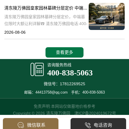
碑逐渐成为了一种流行趋势。本文将详细介绍
清东陵万佛园皇家园林墓碑分层定价 中端墓位限时大额让利详解
清
清东陵万佛园皇家园林墓碑分层定价，中端墓
位限时大额让利详解☎ 清东陵万佛园电话:400-
838-5063清东陵万佛园，作为中国历史上著名
2026-08-06
的皇家陵园之一，承载着丰富的历史文化和独
特的园林艺术。近年来，
查看更多
咨询服务热线
400-838-5063
微信号：17812269525
邮箱：44413758@qq.com
手机：400-838-5063
免责声明:本网站仅做墓地价格参考
Copyright © 2026 清东陵万佛园
津ICP备2024019672号
微信联系
电话咨询