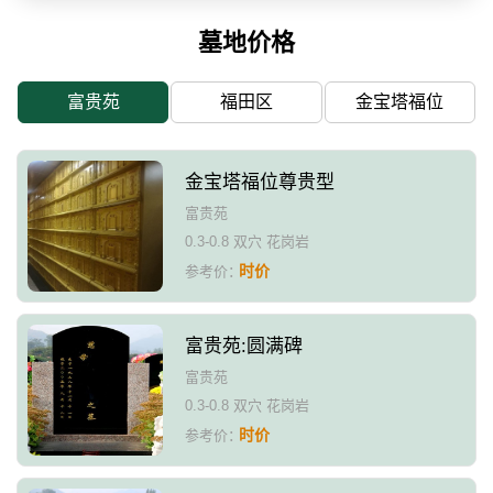
墓地价格
富贵苑
福田区
金宝塔福位
金宝塔福位尊贵型
富贵苑
0.3-0.8 双穴 花岗岩
时价
参考价：
富贵苑:圆满碑
富贵苑
0.3-0.8 双穴 花岗岩
时价
参考价：