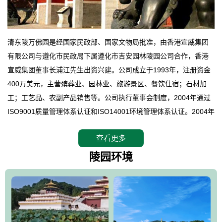
清东陵万佛园是经国家民政部、国家文物局批准，由香港宣威集团
有限公司与遵化市民政局下属遵化市吉安园林陵园公司合作，香港
宣威集团董事长浦江先生出资兴建。公司成立于1993年，注册资金
400万美元，主营殡葬业、园林业、旅游景区、餐饮住宿；石材加
工；工艺品、农副产品销售等。公司执行董事会制度，2004年通过
ISO9001质量管理体系认证和ISO14001环境管理体系认证。2004年
12月，万佛园被国家旅游局评定为国家4A级旅游区，是国内第一家
查看更多
拥有4A级旅游区头衔的花园式陵园，园内建有四星级酒店一座。
万佛园位于遵化市境内，座落在世界文化遗产清东陵地形墙内，地
陵园环境
形绝佳，地理位置优越，交通便利。公司以“建设全国顶级人生后花
园、打造佛教精品旅游圣地”为目标，以海外归侨、国内外知名人士
的墓地安葬、祭祀吊亡并结合旅游参观构成其主要使用功能；以苍
郁绚丽、优雅宜人的园林景观构成其外部形象。通过墓园建设与造