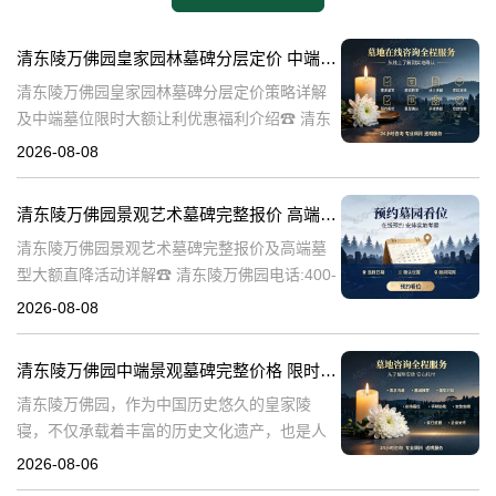
清东陵万佛园皇家园林墓碑分层定价 中端墓位限时大额让利详解及优惠福利
清东陵万佛园皇家园林墓碑分层定价策略详解
及中端墓位限时大额让利优惠福利介绍☎ 清东
陵万佛园电话:400-838-5063清东陵万佛园，作
2026-08-08
为中国皇家陵寝的重要代表，不仅承载着丰富
的历史文化价值，更是无
清东陵万佛园景观艺术墓碑完整报价 高端墓型大额直降活动详解
清东陵万佛园景观艺术墓碑完整报价及高端墓
型大额直降活动详解☎ 清东陵万佛园电话:400-
838-5063清东陵万佛园，作为中国历史悠久的
2026-08-08
陵寝之一，承载着丰富的文化底蕴和历史价
值。近年来，随着人们对身
清东陵万佛园中端景观墓碑完整价格 限时减免多年管理费详解
清东陵万佛园，作为中国历史悠久的皇家陵
寝，不仅承载着丰富的历史文化遗产，也是人
们缅怀先人、寄托哀思的重要场所。近年来，
2026-08-06
随着人们对墓地景观要求的提升，中端景观墓