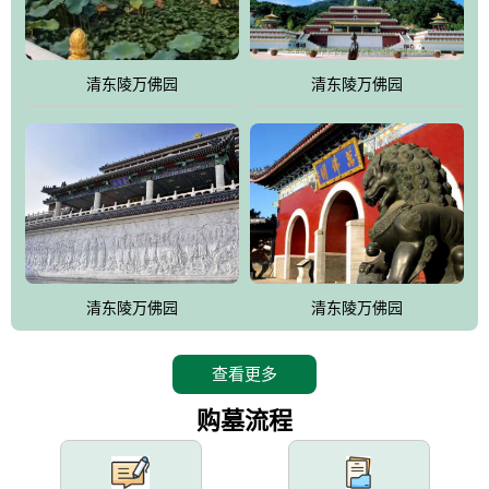
园手法相结合的默契操作，建成一处特色鲜明、服务周全、环境优
美、民族风格突出，与周边文物古迹交相呼应的极具吸引力的花园
式园林。
清东陵万佛园
清东陵万佛园
万佛园工程一期占地448亩，目前完成投资近12亿元人民币，园区采
用全仿古式建筑，寻求与世界文化遗产地清东陵的和谐统一，在园
区建设中寻求陵园建设与景区建设的有机融合，充分发挥独一无二
的地形优势，打造现代艺术园林，建设旅游景观、寺庙、酒店等综
合服务设施，服务于陵园经营，使企业的多元化经营项目相互依
托、相互促进，园区绿化覆盖率达90%。
设计建造各种墓地墓位3万个；主体建筑金宝塔，墓位容量8万个，
能适应不同消费阶层的需求，为客户提供墓碑设计制作服务、特色
清东陵万佛园
清东陵万佛园
落葬服务、代客祭扫服务、网上祭扫服务、祭奠商品服务等全方位
的一条龙服务。
查看更多
购墓流程