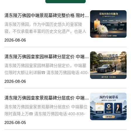
清东陵万佛园中端景观墓碑完整价格 限时减免多年管理费详解
清东陵万佛园，作为中国历史悠久的皇家陵
寝，不仅承载着丰富的历史文化遗产，也是人
们缅怀先人、寄托哀思的重要场所。近年来，
2026-08-06
随着人们对墓地景观要求的提升，中端景观墓
碑逐渐成为了一种流行趋势。本文将详细介绍
清东陵万佛园皇家园林墓碑分层定价 中端墓位限时大额让利详解
清
清东陵万佛园皇家园林墓碑分层定价，中端墓
位限时大额让利详解☎ 清东陵万佛园电话:400-
838-5063清东陵万佛园，作为中国历史上著名
2026-08-06
的皇家陵园之一，承载着丰富的历史文化和独
特的园林艺术。近年来，
清东陵万佛园皇家景观墓碑分层底价 中端墓位限时直降上万
清东陵万佛园皇家景观墓碑分层底价 中端墓位
限时直降上万☎ 清东陵万佛园电话:400-838-
5063清东陵万佛园，作为中国历史上著名的皇
2026-08-05
家陵寝之一，不仅承载着丰富的历史文化遗