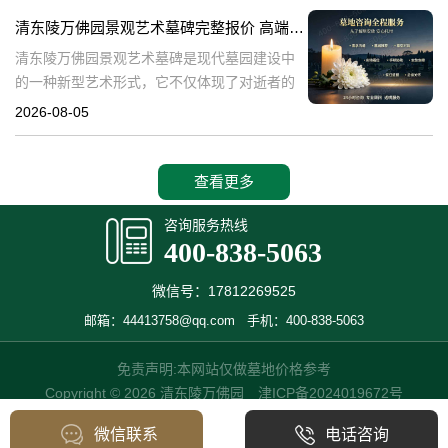
产，也成为了现代人们选择
清东陵万佛园景观艺术墓碑完整报价 高端墓型大额直降活动详解
清东陵万佛园景观艺术墓碑是现代墓园建设中
的一种新型艺术形式，它不仅体现了对逝者的
尊重和缅怀，更是一种文化艺术的传承。本文
2026-08-05
将详细介绍清东陵万佛园景观艺术墓碑的完整
报价以及高端墓型大额直降活动的相关内容，
查看更多
咨询服务热线
400-838-5063
微信号：17812269525
邮箱：44413758@qq.com
手机：400-838-5063
免责声明:本网站仅做墓地价格参考
Copyright © 2026 清东陵万佛园
津ICP备2024019672号
微信联系
电话咨询