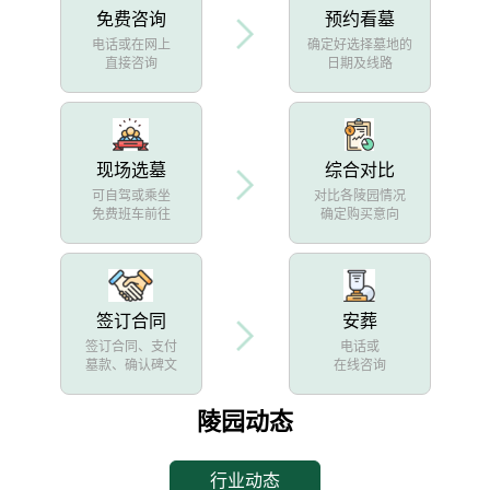
免费咨询
预约看墓
电话或在网上
确定好选择墓地的
直接咨询
日期及线路
现场选墓
综合对比
可自驾或乘坐
对比各陵园情况
免费班车前往
确定购买意向
签订合同
安葬
签订合同、支付
电话或
墓款、确认碑文
在线咨询
陵园动态
行业动态