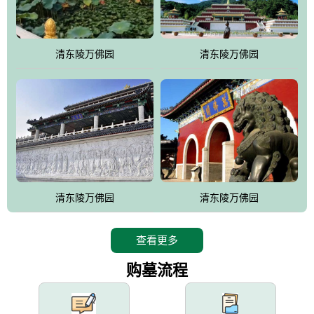
园手法相结合的默契操作，建成一处特色鲜明、服务周全、环境优
美、民族风格突出，与周边文物古迹交相呼应的极具吸引力的花园
式园林。
清东陵万佛园
清东陵万佛园
万佛园工程一期占地448亩，目前完成投资近12亿元人民币，园区采
用全仿古式建筑，寻求与世界文化遗产地清东陵的和谐统一，在园
区建设中寻求陵园建设与景区建设的有机融合，充分发挥独一无二
的地形优势，打造现代艺术园林，建设旅游景观、寺庙、酒店等综
合服务设施，服务于陵园经营，使企业的多元化经营项目相互依
托、相互促进，园区绿化覆盖率达90%。
设计建造各种墓地墓位3万个；主体建筑金宝塔，墓位容量8万个，
能适应不同消费阶层的需求，为客户提供墓碑设计制作服务、特色
清东陵万佛园
清东陵万佛园
落葬服务、代客祭扫服务、网上祭扫服务、祭奠商品服务等全方位
的一条龙服务。
查看更多
购墓流程