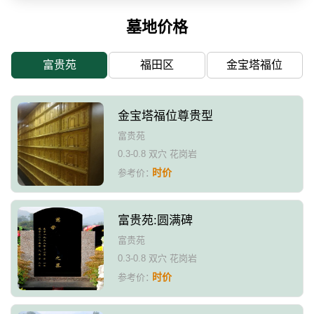
墓地价格
富贵苑
福田区
金宝塔福位
金宝塔福位尊贵型
富贵苑
0.3-0.8 双穴 花岗岩
时价
参考价：
富贵苑:圆满碑
富贵苑
0.3-0.8 双穴 花岗岩
时价
参考价：