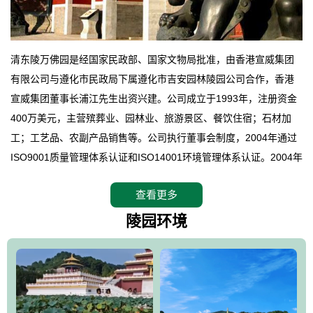
清东陵万佛园是经国家民政部、国家文物局批准，由香港宣威集团
有限公司与遵化市民政局下属遵化市吉安园林陵园公司合作，香港
宣威集团董事长浦江先生出资兴建。公司成立于1993年，注册资金
400万美元，主营殡葬业、园林业、旅游景区、餐饮住宿；石材加
工；工艺品、农副产品销售等。公司执行董事会制度，2004年通过
ISO9001质量管理体系认证和ISO14001环境管理体系认证。2004年
12月，万佛园被国家旅游局评定为国家4A级旅游区，是国内第一家
查看更多
拥有4A级旅游区头衔的花园式陵园，园内建有四星级酒店一座。
万佛园位于遵化市境内，座落在世界文化遗产清东陵地形墙内，地
陵园环境
形绝佳，地理位置优越，交通便利。公司以“建设全国顶级人生后花
园、打造佛教精品旅游圣地”为目标，以海外归侨、国内外知名人士
的墓地安葬、祭祀吊亡并结合旅游参观构成其主要使用功能；以苍
郁绚丽、优雅宜人的园林景观构成其外部形象。通过墓园建设与造